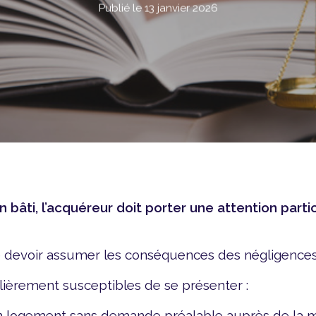
13 janvier 2026
in bâti, l’acquéreur doit porter une attention parti
de devoir assumer les conséquences des négligences
lièrement susceptibles de se présenter :
 en logement sans demande préalable auprès de la ma