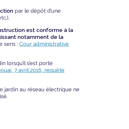
uction
par le dépôt d’une
c.).
nstruction est conforme à la
agissant notamment de la
e sens :
Cour administrative
n lorsqu’il s’est porté
ouai, 7 avril 2016, requête
de jardin au réseau électrique ne
isé.